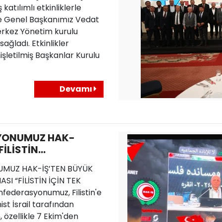
katılımlı etkinliklerle
ere Genel Başkanımız Vedat
rkez Yönetim kurulu
sağladı. Etkinlikler
şletilmiş Başkanlar Kurulu
Devamı
YONUMUZ HAK-
FİLİSTİN
FİLİSTİN İÇİN TEK
MUZ HAK-İŞ’TEN BÜYÜK
SI “FİLİSTİN İÇİN TEK
federasyonumuz, Filistin'e
nist İsrail tarafından
, özellikle 7 Ekim'den