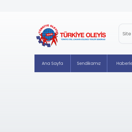
Ana Sayfa
Sendikamız
Haberle