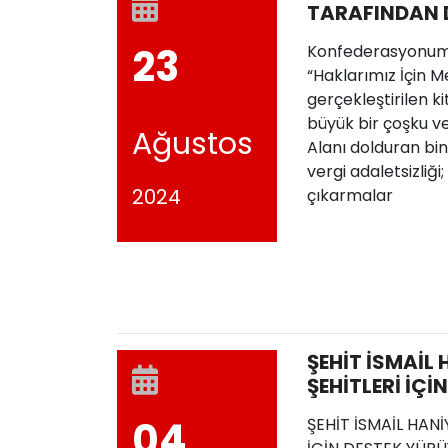
TARAFINDAN 
"HAKLARIMIZ 
23
Konfederasyonumu
MEYDANLARDA
“Haklarımız İçin 
KATILDIK
gerçekleştirilen kit
büyük bir çoşku ve 
Ağustos
Alanı dolduran bin
vergi adaletsizliği;
2024
çıkarmalar
ŞEHİT İSMAİL H
ŞEHİTLERİ İÇİ
YÜRÜYÜŞÜNE 
04
ŞEHİT İSMAİL HANİY