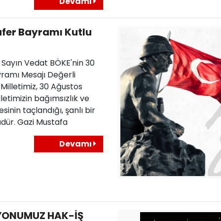
Devamı
afer Bayramı Kutlu
 Sayın Vedat BÖKE'nin 30
ramı Mesajı Değerli
 Milletimiz, 30 Ağustos
letimizin bağımsızlık ve
inin taçlandığı, şanlı bir
üdür. Gazi Mustafa
Devamı
YONUMUZ HAK-İŞ