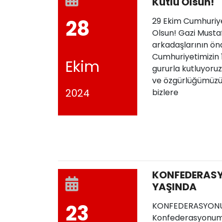
Kutlu Olsun!
28
29 Ekim Cumhuriy
Olsun! Gazi Musta
arkadaşlarının ön
Cumhuriyetimizin 1
Ekim
gururla kutluyoruz
ve özgürlüğümüzü
2024
bizlere
KONFEDERASY
YAŞINDA
23
KONFEDERASYONU
Konfederasyonumu