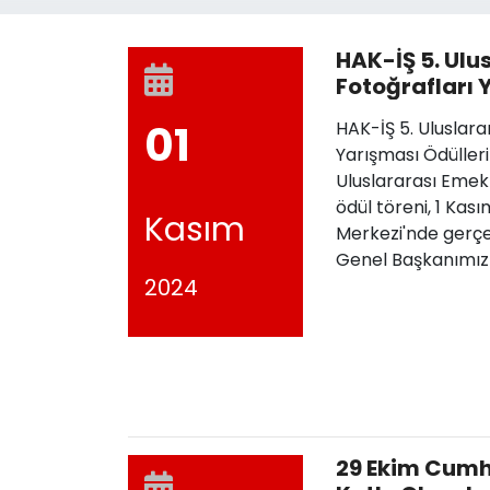
HAK-İŞ 5. Ulu
Fotoğrafları 
Sahiplerini B
01
HAK-İŞ 5. Uluslar
Yarışması Ödülleri
Uluslararası Emek
ödül töreni, 1 Kas
Kasım
Merkezi'nde gerçek
Genel Başkanımız
2024
29 Ekim Cumh