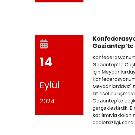
Konfederasy
Gaziantep’te
"Haklarımız İ
14
Konfederasyonum
Gaziantep’te Coşk
İçin Meydanlarday
Konfederasyonumuz
Eylül
Meydanlardayız" t
kitlesel buluşmal
2024
Gaziantep'te coşk
gerçekleştirdik. B
katılımıyla dolan
adaletsizliği, sendi