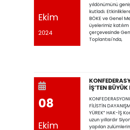
yıldönümünü geniş 
kutladı. Etkinlikl
Ekim
BÖKE ve Genel Me
üyelerimiz katılım 
2024
çerçevesinde Geni
Toplantısı'nda,
KONFEDERAS
İŞ’TEN BÜYÜK 
DAYANIŞMASI “
08
KONFEDERASYONU
YÜREK”
FİLİSTİN DAYANIŞMA
YÜREK” HAK-İŞ Kon
uzun yıllardır Siyo
Ekim
yapılan zulümlerin