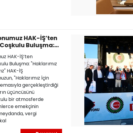
onumuz HAK-İŞ’ten
 Coşkulu Buluşma:
çin Meydanlardayız"
uz HAK-İŞ’ten
ulu Buluşma: "Haklarımız
ız" HAK-İŞ
un, "Haklarımız İçin
emasıyla gerçekleştirdiği
arın üçüncüsünü
ulu bir atmosferde
inlerce emekçinin
 meydanda, vergi
kal