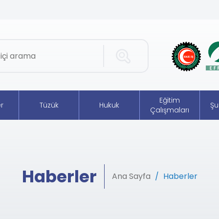
Eğitim
r
Tüzük
Hukuk
Şu
Çalışmaları
Haberler
Ana Sayfa
Haberler