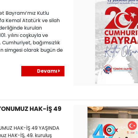
et Bayramı’mız Kutlu
fa Kemal Atatürk ve silah
derliğinde kurulan
01. yılını coşkuyla ve
. Cumhuriyet, bağımsızlık
n simgesi olarak bugün de
Devamı
ONUMUZ HAK-İŞ 49
MUZ HAK-İŞ 49 YAŞINDA
z HAK-İŞ, 49. kuruluş