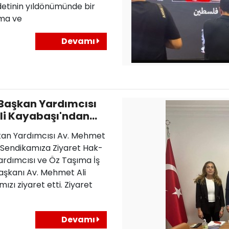
detinin yıldönümünde bir
şma ve
Devamı
 Başkan Yardımcısı
li Kayabaşı'ndan
Ziyaret
kan Yardımcısı Av. Mehmet
 Sendikamıza Ziyaret Hak-
ardımcısı ve Öz Taşıma İş
aşkanı Av. Mehmet Ali
ızı ziyaret etti. Ziyaret
Devamı