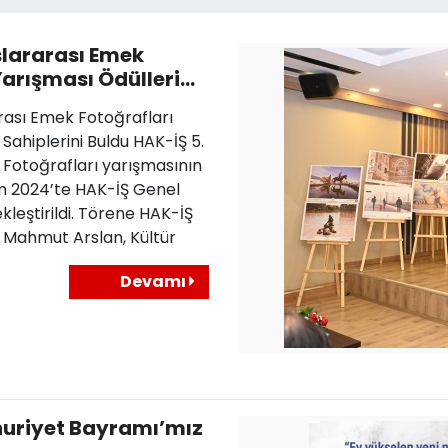
slararası Emek
Yarışması Ödülleri
uldu
arası Emek Fotoğrafları
 Sahiplerini Buldu HAK-İŞ 5.
 Fotoğrafları yarışmasının
ım 2024’te HAK-İŞ Genel
leştirildi. Törene HAK-İŞ
 Mahmut Arslan, Kültür
Devamı
uriyet Bayramı’mız