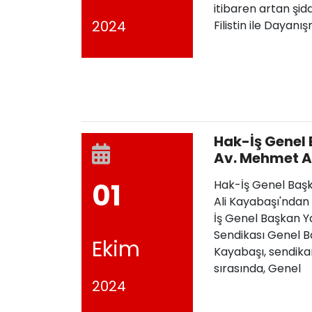
itibaren artan şid
2024
Filistin ile Dayanı
Hak-İş Genel
Av. Mehmet A
Sendikamıza 
01
Hak-İş Genel Baş
Ali Kayabaşı'ndan
İş Genel Başkan Y
Sendikası Genel B
Ekim
Kayabaşı, sendikam
sırasında, Genel
2024