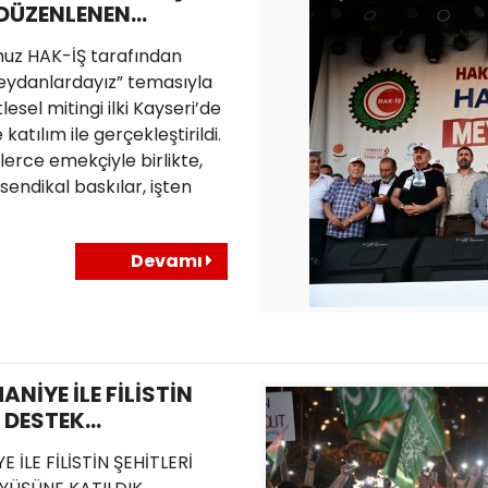
DÜZENLENEN
İÇİN
z HAK-İŞ tarafından
YIZ" MİTİNGİNE
Meydanlardayız” temasıyla
lesel mitingi ilki Kayseri’de
katılım ile gerçekleştirildi.
lerce emekçiyle birlikte,
 sendikal baskılar, işten
Devamı
ANİYE İLE FİLİSTİN
N DESTEK
KATILDIK
E İLE FİLİSTİN ŞEHİTLERİ