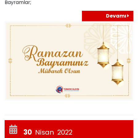
Bayramlar;
Devamı
30
Nisan
2022