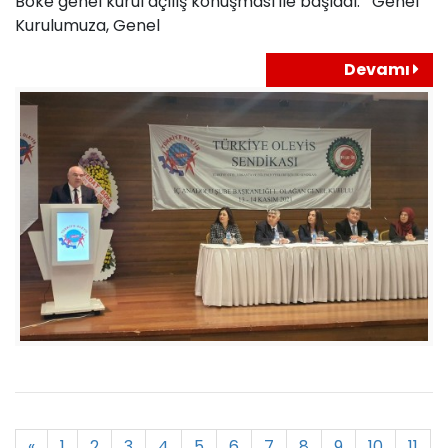
Böke genel kurul açılış konuşması ile başladı. Genel
Kurulumuza, Genel
Devamı
«
1
2
3
4
5
6
7
8
9
10
11