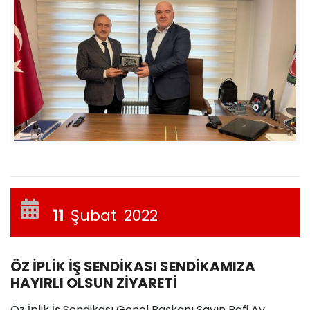
11
Şubat
2022
ÖZ İPLİK İŞ SENDİKASI SENDİKAMIZA
HAYIRLI OLSUN ZİYARETİ
Öz İplik İş Sendikası Genel Başkanı Sayın Rafi Ay,