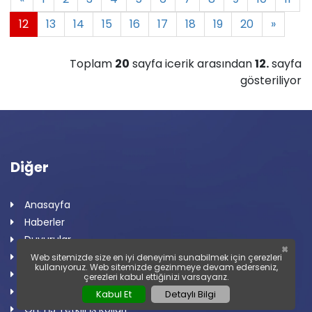
12
13
14
15
16
17
18
19
20
»
Toplam
20
sayfa icerik arasından
12.
sayfa
gösteriliyor
Diğer
Anasayfa
Haberler
Duyurular
×
Tüzük
Web sitemizde size en iyi deneyimi sunabilmek için çerezleri
kullanıyoruz. Web sitemizde gezinmeye devam ederseniz,
Eğitim Çalışmaları
çerezleri kabul ettiğinizi varsayarız.
Şubelerimiz
Kabul Et
Detaylı Bilgi
OLEYİS Yetkili İş Kolları