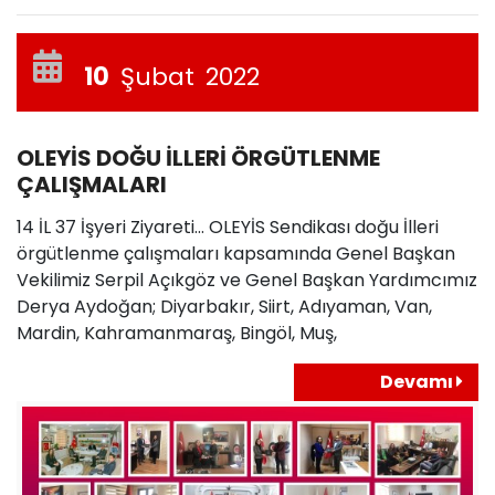
10
Şubat
2022
OLEYİS DOĞU İLLERİ ÖRGÜTLENME
ÇALIŞMALARI
14 İL 37 İşyeri Ziyareti… OLEYİS Sendikası doğu İlleri
örgütlenme çalışmaları kapsamında Genel Başkan
Vekilimiz Serpil Açıkgöz ve Genel Başkan Yardımcımız
Derya Aydoğan; Diyarbakır, Siirt, Adıyaman, Van,
Mardin, Kahramanmaraş, Bingöl, Muş,
Devamı