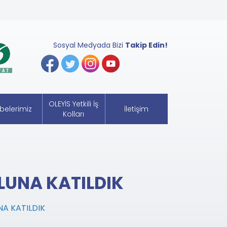
Sosyal Medyada Bizi
Takip Edin!
OLEYİS Yetkili İş
belerimiz
İletişim
Kolları
LUNA KATILDIK
NA KATILDIK