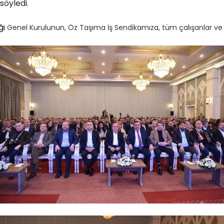
öyledi.
ğ
ı
Genel Kurulunun, Öz Taşıma İş Sendikamıza, tüm çalışanlar ve del