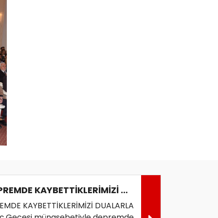
MİRAÇ GECESİNDE DEPREMDE KAYBETTİKLERİMİZİ DUALARLA ANDIK
EMDE KAYBETTİKLERİMİZİ DUALARLA
aç Gecesi münasebetiyle depremde