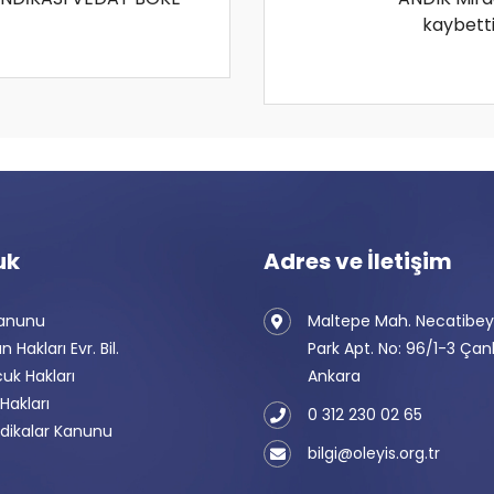
kaybetti
uk
Adres ve İletişim
Kanunu
Maltepe Mah. Necatibey
n Hakları Evr. Bil.
Park Apt. No: 96/1-3 Ça
uk Hakları
Ankara
 Hakları
0 312 230 02 65
dikalar Kanunu
bilgi@oleyis.org.tr