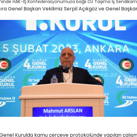
ihinde HAK-İŞ Konfederasyonumuza bağlı Öz Taşıma İş Sendikamızı
ıra Genel Başkan Vekilimiz Serpil Açıkgöz ve Genel Başka
enel Kurulda kamu çerçeve protokolünde yapılan çalışmal