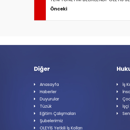
Önceki
Diğer
Huk
Anasayfa
İş 
Haberler
İnsa
Duyurular
Çoc
Tüzük
İşçi
Eğitim Çalışmaları
Sen
Şubelerimiz
OLEYİS Yetkili İş Kolları