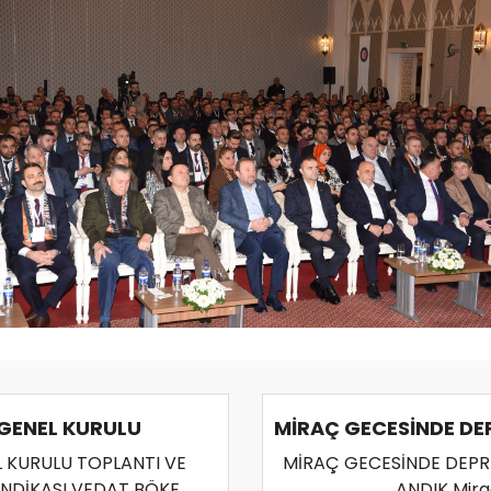
 GENEL KURULU
L KURULU TOPLANTI VE
MİRAÇ GECESİNDE DEPR
SENDİKASI VEDAT BÖKE
ANDIK Mir